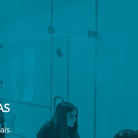
AS
aís.