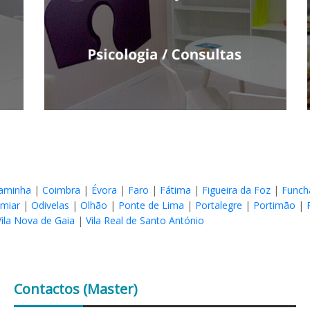
aminha
|
Coimbra
|
Évora
|
Faro
|
Fátima
|
Figueira da Foz
|
Funch
umiar
|
Odivelas
|
Olhão
|
Ponte de Lima
|
Portalegre
|
Portimão
|
Vila Nova de Gaia
|
Vila Real de Santo António
Contactos
(Master)