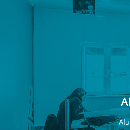
A
Alu