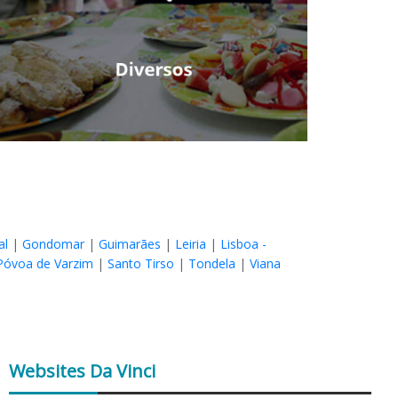
al
|
Gondomar
|
Guimarães
|
Leiria
|
Lisboa -
Póvoa de Varzim
|
Santo Tirso
|
Tondela
|
Viana
Websites
Da Vinci