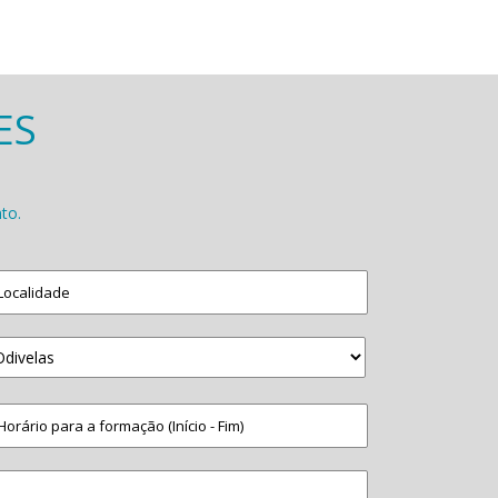
ES
.
to.