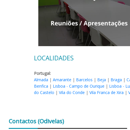
LOCALIDADES
Portugal:
Almada
|
Amarante
|
Barcelos
|
Beja
|
Braga
|
C
Benfica
|
Lisboa - Campo de Ourique
|
Lisboa - L
do Castelo
|
Vila do Conde
|
Vila Franca de Xira
|
Contactos
(Odivelas)