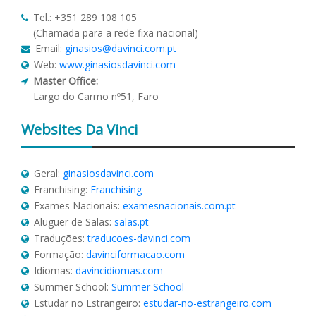
Tel.: +351 289 108 105
(Chamada para a rede fixa nacional)
Email:
ginasios@davinci.com.pt
Web:
www.ginasiosdavinci.com
Master Office:
Largo do Carmo nº51, Faro
Websites
Da Vinci
Geral:
ginasiosdavinci.com
Franchising:
Franchising
Exames Nacionais:
examesnacionais.com.pt
Aluguer de Salas:
salas.pt
Traduções:
traducoes-davinci.com
Formação:
davinciformacao.com
Idiomas:
davincidiomas.com
Summer School:
Summer School
Estudar no Estrangeiro:
estudar-no-estrangeiro.com