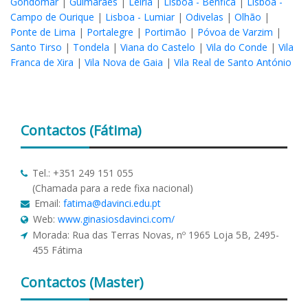
Gondomar
|
Guimarães
|
Leiria
|
Lisboa - Benfica
|
Lisboa -
Campo de Ourique
|
Lisboa - Lumiar
|
Odivelas
|
Olhão
|
Ponte de Lima
|
Portalegre
|
Portimão
|
Póvoa de Varzim
|
Santo Tirso
|
Tondela
|
Viana do Castelo
|
Vila do Conde
|
Vila
Franca de Xira
|
Vila Nova de Gaia
|
Vila Real de Santo António
Contactos
(Fátima)
Tel.: +351 249 151 055
(Chamada para a rede fixa nacional)
Email:
fatima@davinci.edu.pt
Web:
www.ginasiosdavinci.com/
Morada: Rua das Terras Novas, nº 1965 Loja 5B, 2495-
455 Fátima
Contactos
(Master)