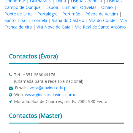
Gondomar
|
Guimarães
|
Leiria
|
Lisboa - Benfica
|
Lisboa -
Campo de Ourique
|
Lisboa - Lumiar
|
Odivelas
|
Olhão
|
Ponte de Lima
|
Portalegre
|
Portimão
|
Póvoa de Varzim
|
Santo Tirso
|
Tondela
|
Viana do Castelo
|
Vila do Conde
|
Vila
Franca de Xira
|
Vila Nova de Gaia
|
Vila Real de Santo António
Contactos
(Évora)
Tel.: +351 266046176
(Chamada para a rede fixa nacional)
Email:
evora@davinci.edu.pt
Web:
www.ginasiosdavinci.com/
Morada: Rua de Chartres, nº5 B, 7000-930 Évora
Contactos
(Master)