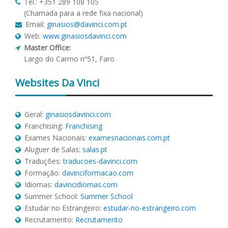
Tel.: +351 289 108 105
(Chamada para a rede fixa nacional)
Email:
ginasios@davinci.com.pt
Web:
www.ginasiosdavinci.com
Master Office:
Largo do Carmo nº51, Faro
Websites
Da Vinci
Geral:
ginasiosdavinci.com
Franchising:
Franchising
Exames Nacionais:
examesnacionais.com.pt
Aluguer de Salas:
salas.pt
Traduções:
traducoes-davinci.com
Formação:
davinciformacao.com
Idiomas:
davincidiomas.com
Summer School:
Summer School
Estudar no Estrangeiro:
estudar-no-estrangeiro.com
Recrutamento:
Recrutamento