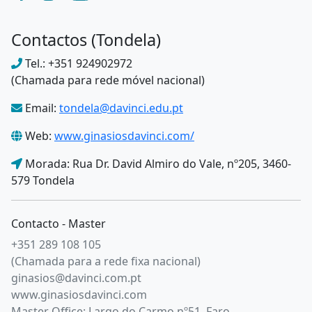
Contactos
(Tondela)
Tel.: +351 924902972
(Chamada para rede móvel nacional)
Email:
tondela@davinci.edu.pt
Web:
www.ginasiosdavinci.com/
Morada: Rua Dr. David Almiro do Vale, nº205, 3460-
579 Tondela
Contacto - Master
+351 289 108 105
(Chamada para a rede fixa nacional)
ginasios@davinci.com.pt
www.ginasiosdavinci.com
Master Office: Largo do Carmo nº51, Faro